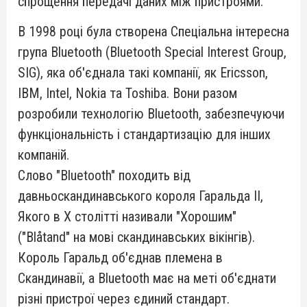
спрощення передачі даних між пристроями.
В 1998 році була створена Спеціальна інтересна
група Bluetooth (Bluetooth Special Interest Group,
SIG), яка об'єднала такі компанії, як Ericsson,
IBM, Intel, Nokia та Toshiba. Вони разом
розробили технологію Bluetooth, забезпечуючи
функціональність і стандартизацію для інших
компаній.
Слово "Bluetooth" походить від
давньоскандинавського короля Гаральда II,
Якого в Х столітті називали "Хорошим"
("Blåtand" на мові скандинавських вікінгів).
Король Гаральд об'єднав племена в
Скандинавії, а Bluetooth має на меті об'єднати
різні пристрої через єдиний стандарт.