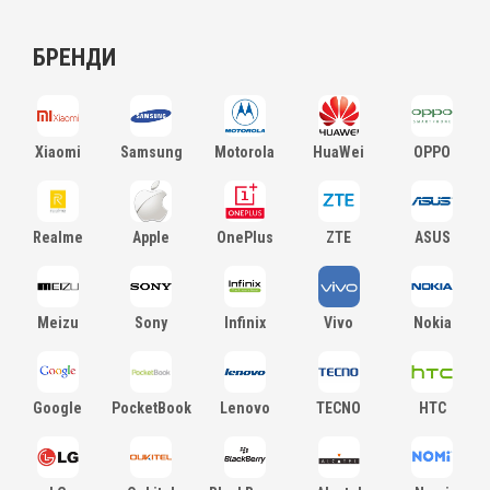
БРЕНДИ
Xiaomi
Samsung
Motorola
HuaWei
OPPO
Realme
Apple
OnePlus
ZTE
ASUS
Vivo
Meizu
Sony
Infinix
Nokia
Google
PocketBook
Lenovo
TECNO
HTC