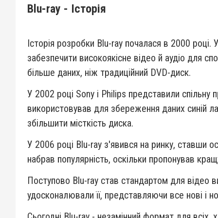
Blu-ray - Історія
Історія розробки Blu-ray почалася в 2000 році. 
забезпечити високоякісне відео й аудіо для сп
більше даних, ніж традиційний DVD-диск.
У 2002 році Sony і Philips представили спільну 
використовував для збереження даних синій ла
збільшити місткість диска.
У 2006 році Blu-ray з'явився на ринку, ставши
набрав популярність, оскільки пропонував кращу 
Поступово Blu-ray став стандартом для відео в
удосконалювали її, представляючи все нові і н
Сьогодні Blu-ray - незамінний формат для всіх,