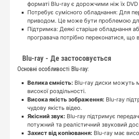
форматі Blu-ray є дорожчими ніж їх DVD 
Потребує сумісного обладнання: Для пере
приводом. Це може бути проблемою для 
Підтримка: Деякі старіше обладнання аб
програвача потрібно переконатися, що 
Blu-ray - Де застосовується
Основні особливості Blu-ray:
Велика ємність:
Blu-ray диски можуть м
високої роздільності.
Висока якість зображення:
Blu-ray підт
чудову якість відео.
Якісний звук:
Blu-ray підтримує передач
потужний та реалістичний звуковий дос
Захист від копіювання:
Blu-ray має висо