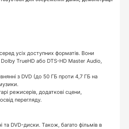
 серед усіх доступних форматів. Вони
 Dolby TrueHD або DTS-HD Master Audio,
нянні з DVD (до 50 ГБ проти 4,7 ГБ на
музики.
тарі режисерів, додаткові сцени,
освід перегляду.
і та DVD-диски. Також, багато фільмів в