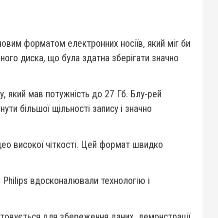
д новим форматом електронних носіїв, який міг би
ного диска, що була здатна зберігати значно
у, який мав потужність до 27 Гб. Блу-рей
ти більшої щільності запису і значно
део високої чіткості. Цей формат швидко
 Philips вдосконалювали технологію і
ристовується для збереження даних, демонстрації