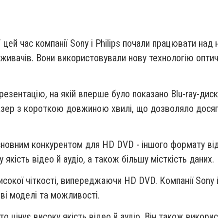
У цей час компанії Sony і Philips почали працювати на
оживачів. Вони використовували нову технологію оптич
презентацію, на якій вперше було показано Blu-ray-диск
зер з короткою довжиною хвилі, що дозволяло досягну
 основним конкурентом для HD DVD - іншого формату ві
якість відео й аудіо, а також більшу місткість даних.
исокої чіткості, випереджаючи HD DVD. Компанії Sony і
ові моделі та можливості.
 хто цінує високу якість відео й аудіо. Він також вико