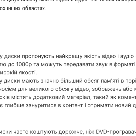
ьох інших областях.
ay диски пропонують найкращу якість відео і аудіо
тю до 1080p та можуть передавати звук в форматі
исокій якості.
 диски мають значно більший обсяг пам'яті в порів
носієм для великого обсягу відео, зображень або 
исків містять додатковий матеріал, такий як комен
яє глибше зануритися в контент і отримати новий д
 диски часто коштують дорожче, ніж DVD-програвач