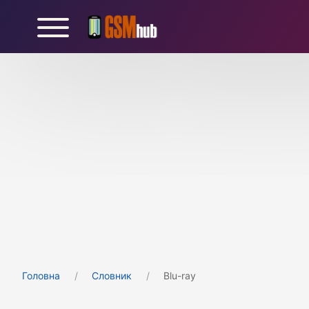
Головна
Cловник
Blu-ray