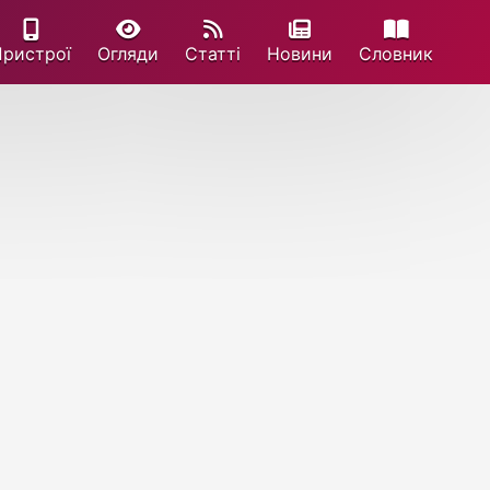
Пристрої
Огляди
Статті
Новини
Cловник