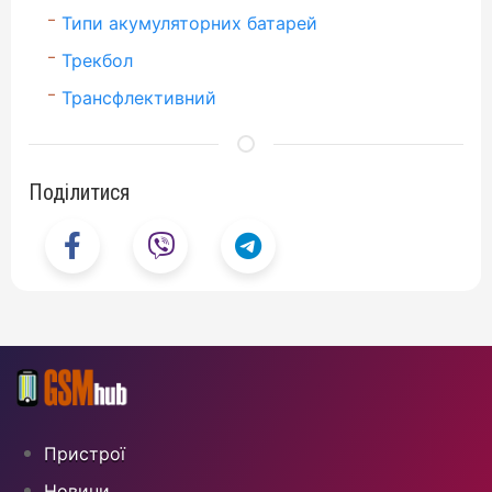
Типи акумуляторних батарей
Трекбол
Трансфлективний
Поділитися
Пристрої
Новини