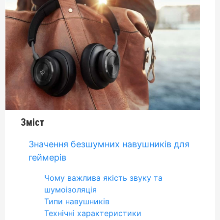
Зміст
Значення безшумних навушників для
геймерів
Чому важлива якість звуку та
шумоізоляція
Типи навушників
Технічні характеристики