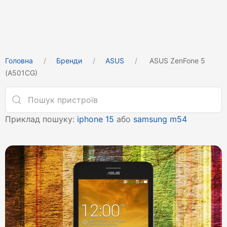
Головна
Бренди
ASUS
ASUS ZenFone 5
(A501CG)
Приклад пошуку:
iphone 15
або
samsung m54