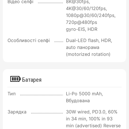
Відео селфі
8K@30fps,
4K@30/60/120fps,
1080p@30/60/240fps,
720p@480fps
gyro-EIS, HDR
Особливості селфі
Dual-LED flash, HDR,
auto панорама
(motorized rotation)
Батарея
Тип
Li-Po 5000 mAh,
Вбудована
Зарядка
30W wired, PD3.0, 60%
in 34 min, 100% in 93
min (advertised) Reverse