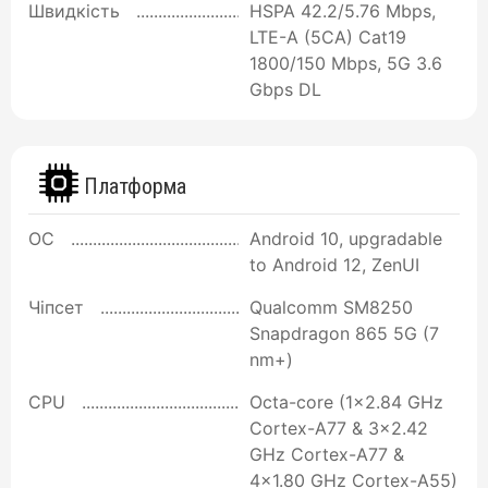
Швидкість
HSPA 42.2/5.76 Mbps,
LTE-A (5CA) Cat19
1800/150 Mbps, 5G 3.6
Gbps DL
Платформа
ОС
Android 10, upgradable
to Android 12, ZenUI
Чіпсет
Qualcomm SM8250
Snapdragon 865 5G (7
nm+)
CPU
Octa-core (1x2.84 GHz
Cortex-A77 & 3x2.42
GHz Cortex-A77 &
4x1.80 GHz Cortex-A55)