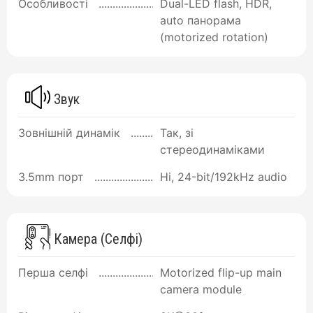
Особливості
Dual-LED flash, HDR,
auto панорама
(motorized rotation)
Звук
Зовнішній динамік
Так, зі
стереодинаміками
3.5mm порт
Ні, 24-bit/192kHz audio
Камера (Селфі)
Перша селфі
Motorized flip-up main
camera module