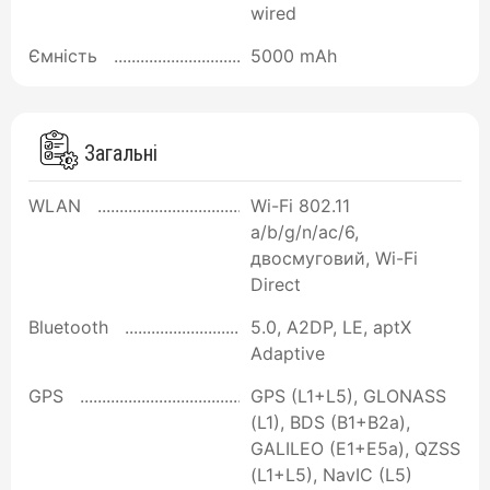
wired
Ємність
5000 mAh
Загальні
WLAN
Wi-Fi 802.11
a/b/g/n/ac/6,
двосмуговий, Wi-Fi
Direct
Bluetooth
5.0, A2DP, LE, aptX
Adaptive
GPS
GPS (L1+L5), GLONASS
(L1), BDS (B1+B2a),
GALILEO (E1+E5a), QZSS
(L1+L5), NavIC (L5)