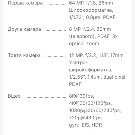
Перша камера
64 MP, f/1.8, 26mm
Широкоформатна,
1/1.72", 0.8µm, PDAF
Друга камера
8 MP, f/2.4, 80mm
(telephoto), PDAF, 3x
optical zoom
Третя камера
12 MP, f/2.2, 113˚, 17mm
Ультра-
широкоформатна,
1/2.55", 1.4µm, dual pixel
PDAF
Відео
8K@30fps,
4K@30/60/120fps,
1080p@30/60/240fps,
720p@480fps
gyro-EIS, HDR