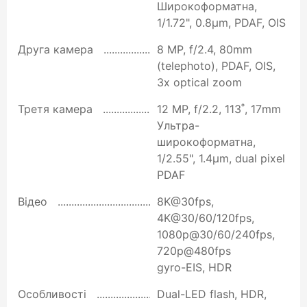
Широкоформатна,
1/1.72", 0.8µm, PDAF, OIS
Друга камера
8 MP, f/2.4, 80mm
(telephoto), PDAF, OIS,
3x optical zoom
Третя камера
12 MP, f/2.2, 113˚, 17mm
Ультра-
широкоформатна,
1/2.55", 1.4µm, dual pixel
PDAF
Відео
8K@30fps,
4K@30/60/120fps,
1080p@30/60/240fps,
720p@480fps
gyro-EIS, HDR
Особливості
Dual-LED flash, HDR,