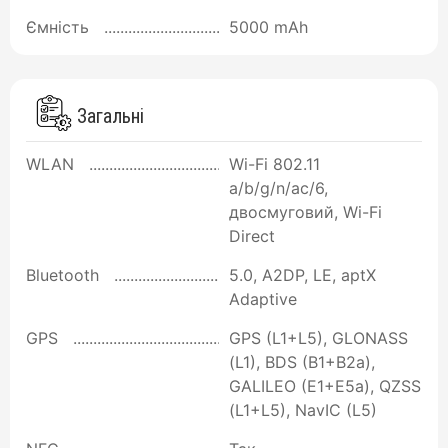
Ємність
5000 mAh
Загальні
WLAN
Wi-Fi 802.11
a/b/g/n/ac/6,
двосмуговий, Wi-Fi
Direct
Bluetooth
5.0, A2DP, LE, aptX
Adaptive
GPS
GPS (L1+L5), GLONASS
(L1), BDS (B1+B2a),
GALILEO (E1+E5a), QZSS
(L1+L5), NavIC (L5)