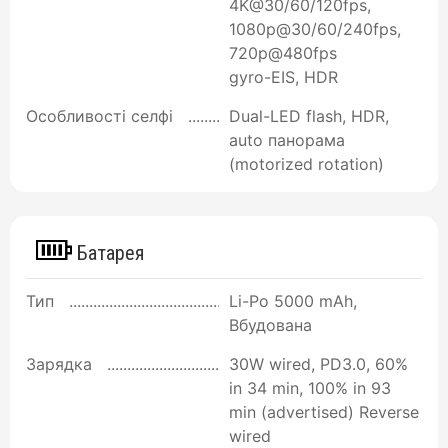
4K@30/60/120fps,
1080p@30/60/240fps,
720p@480fps
gyro-EIS, HDR
Особливості селфі
Dual-LED flash, HDR,
auto панорама
(motorized rotation)
Батарея
Тип
Li-Po 5000 mAh,
Вбудована
Зарядка
30W wired, PD3.0, 60%
in 34 min, 100% in 93
min (advertised) Reverse
wired