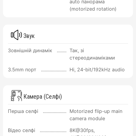
auto панорама
(motorized rotation)
Звук
Зовнішній динамік
Так, зі
стереодинаміками
3.5mm порт
Ні, 24-bit/192kHz audio
Камера (Селфі)
Перша селфі
Motorized flip-up main
camera module
Відео селфі
8K@30fps,