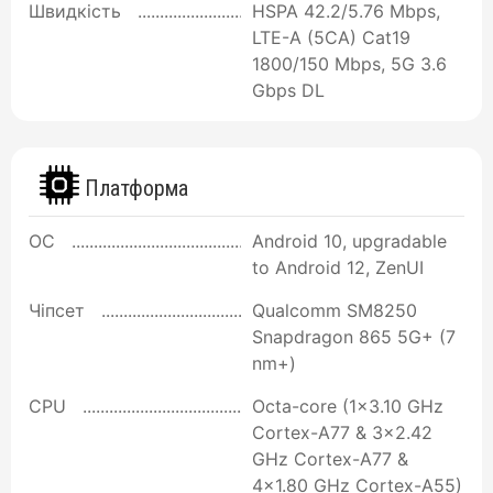
Швидкість
HSPA 42.2/5.76 Mbps,
LTE-A (5CA) Cat19
1800/150 Mbps, 5G 3.6
Gbps DL
Платформа
ОС
Android 10, upgradable
to Android 12, ZenUI
Чіпсет
Qualcomm SM8250
Snapdragon 865 5G+ (7
nm+)
CPU
Octa-core (1x3.10 GHz
Cortex-A77 & 3x2.42
GHz Cortex-A77 &
4x1.80 GHz Cortex-A55)