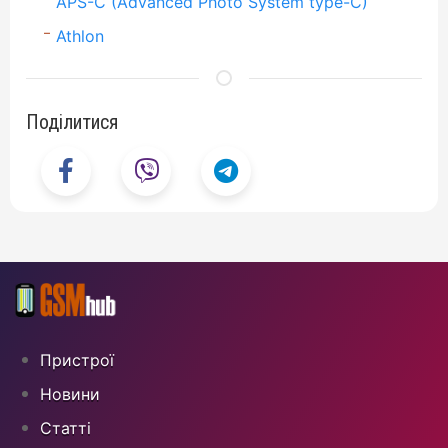
APS-C (Advanced Photo System type-C)
Athlon
Поділитися
Пристрої
Новини
Статті