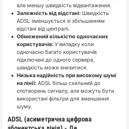
але меншу швидкість відвантаження.
Залежність від відстані:
Швидкість
ADSL зменшується зі збільшенням
відстані від централі.
Обмежений кількістю одночасних
користувачів:
У випадку коли
одночасно багато користувачів
підключені до одного сервера,
швидкість може знизитися.
Низька надійність при високому шумі
на лінії:
ADSL більш схильний до
спотворень сигналу, але можуть бути
використані фільтри для зменшення
шуму.
ADSL (асиметрична цифрова
абонентська лінія)
- Де