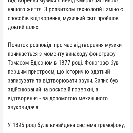
Відтворення музики є невід'ємною частиною
нашого життя. З розвитком технологій і зміною
способів відтворення, музичний світ пройшов
довгий шлях.
Початок розповіді про час відтворення музики
починається з моменту винаходу фонографу
Томасом Едісоном в 1877 році. Фонограф був
першим пристроєм, що історично здатний
записувати та відтворювати звуки. Запис був
здійснюваний на восковій поверхні, а
відтворення - за допомогою механічного
звуковидача.
У 1895 році була винайдена система грамофону,