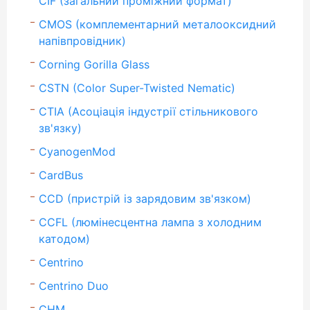
CIF (загальний проміжний формат)
CMOS (комплементарний металооксидний
напівпровідник)
Corning Gorilla Glass
CSTN (Color Super-Twisted Nematic)
CTIA (Асоціація індустрії стільникового
зв'язку)
CyanogenMod
CardBus
CCD (пристрій із зарядовим зв'язком)
CCFL (люмінесцентна лампа з холодним
катодом)
Centrino
Centrino Duo
CHM