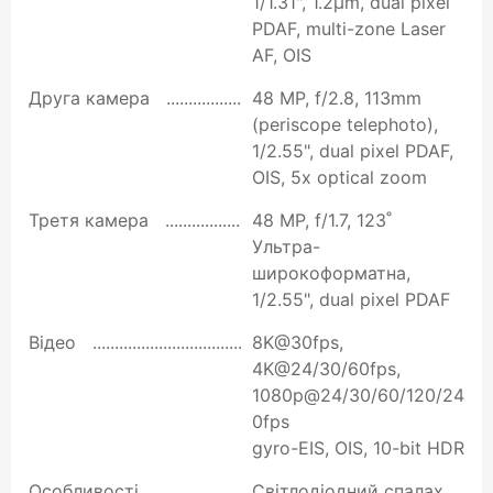
1/1.31", 1.2µm, dual pixel
PDAF, multi-zone Laser
AF, OIS
Друга камера
48 MP, f/2.8, 113mm
(periscope telephoto),
1/2.55", dual pixel PDAF,
OIS, 5x optical zoom
Третя камера
48 MP, f/1.7, 123˚
Ультра-
широкоформатна,
1/2.55", dual pixel PDAF
Відео
8K@30fps,
4K@24/30/60fps,
1080p@24/30/60/120/24
0fps
gyro-EIS, OIS, 10-bit HDR
Особливості
Світлодіодний спалах,