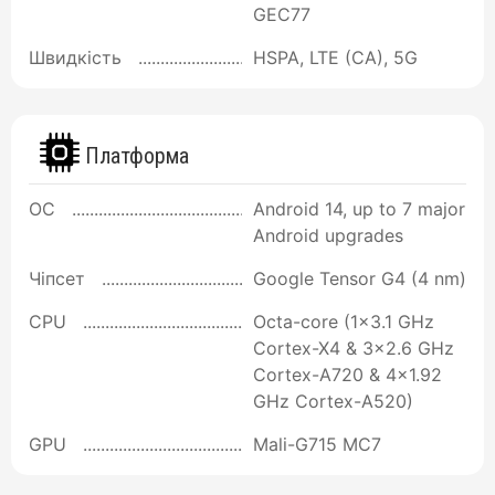
GEC77
Швидкість
HSPA, LTE (CA), 5G
Платформа
ОС
Android 14, up to 7 major
Android upgrades
Чіпсет
Google Tensor G4 (4 nm)
CPU
Octa-core (1x3.1 GHz
Cortex-X4 & 3x2.6 GHz
Cortex-A720 & 4x1.92
GHz Cortex-A520)
GPU
Mali-G715 MC7