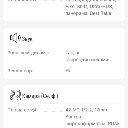
Pixel Shift, Ultra-HDR,
панорама, Best Take
Звук
Зовнішній динамік
Так, зі
стереодинаміками
3.5mm порт
Ні
Камера (Селфі)
Перша селфі
42 MP, f/2.2, 17mm
Ультра-
широкоформатна, PDAF