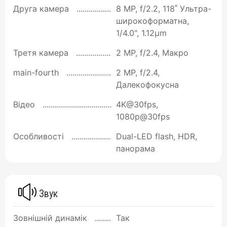
Друга камера
8 MP, f/2.2, 118˚ Ультра-
широкоформатна,
1/4.0", 1.12µm
Третя камера
2 MP, f/2.4, Макро
main-fourth
2 MP, f/2.4,
Далекофокусна
Відео
4K@30fps,
1080p@30fps
Особливості
Dual-LED flash, HDR,
панорама
Звук
Зовнішній динамік
Так