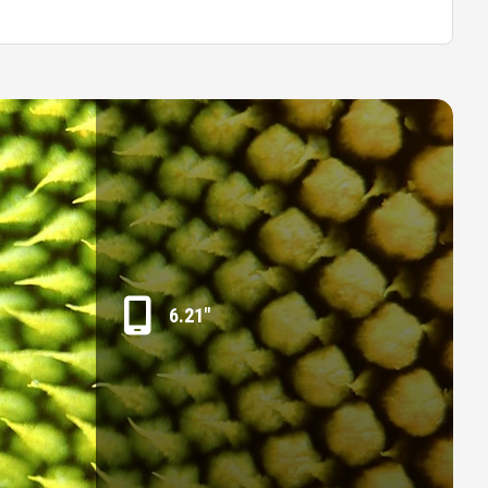
6.21"