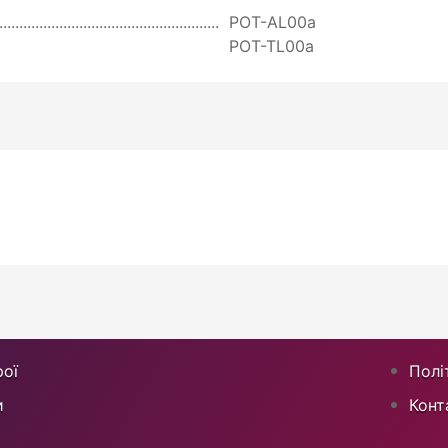
POT-AL00a
POT-TL00a
ої
Полі
и
Конт