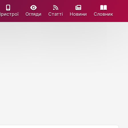
Пристрої
Огляди
Статті
Новини
Cловник