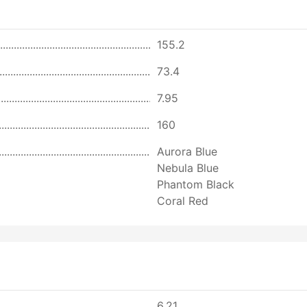
155.2
73.4
7.95
160
Aurora Blue
Nebula Blue
Phantom Black
Coral Red
6.21