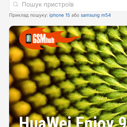
Приклад пошуку:
iphone 15
або
samsung m54
HuaWei Enjoy 