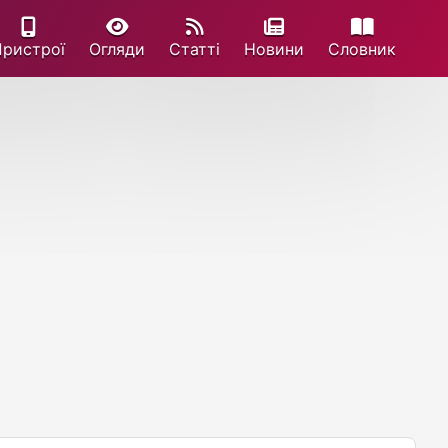
Пристрої
Огляди
Статті
Новини
Cловник