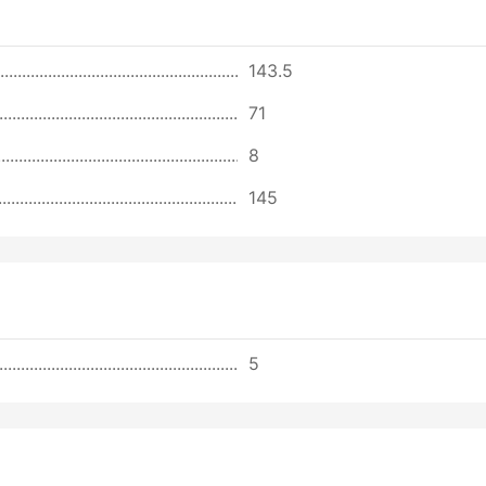
143.5
71
8
145
5