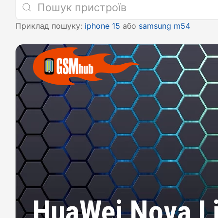
Приклад пошуку:
iphone 15
або
samsung m54
HuaWei Nova Li