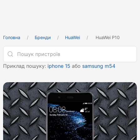
Головна
Бренди
HuaWei
HuaWei P10
Приклад пошуку:
iphone 15
або
samsung m54