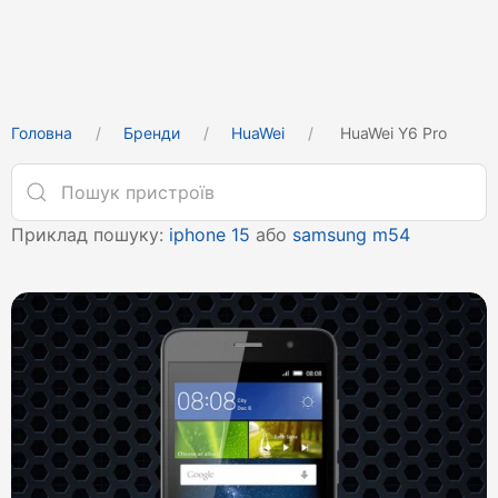
Головна
Бренди
HuaWei
HuaWei Y6 Pro
Приклад пошуку:
iphone 15
або
samsung m54