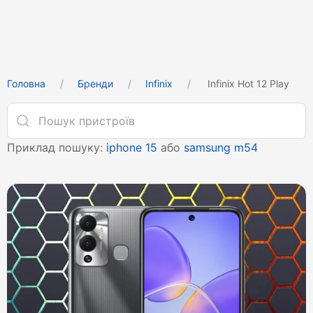
Головна
Бренди
Infinix
Infinix Hot 12 Play
Приклад пошуку:
iphone 15
або
samsung m54