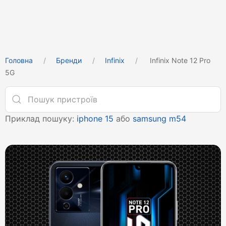
Головна
Бренди
Infinix
Infinix Note 12 Pro
5G
Приклад пошуку:
iphone 15
або
samsung m54