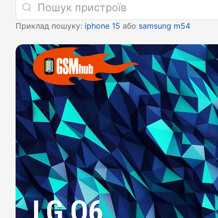
Приклад пошуку:
iphone 15
або
samsung m54
LG Q6