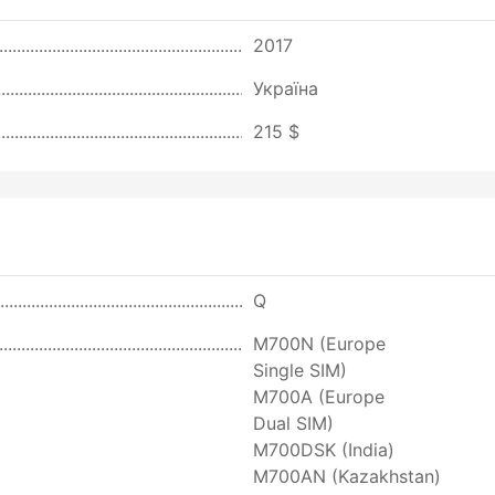
2017
Україна
215 $
Q
M700N (Europe
Single SIM)
M700A (Europe
Dual SIM)
M700DSK (India)
M700AN (Kazakhstan)