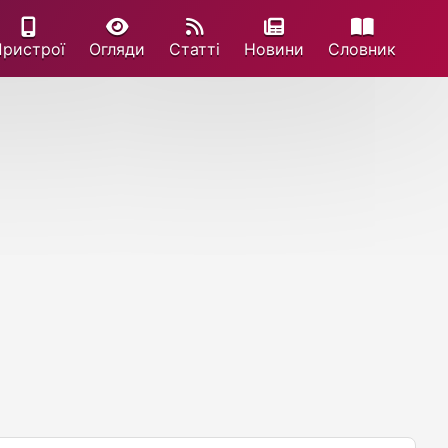
Пристрої
Огляди
Статті
Новини
Cловник