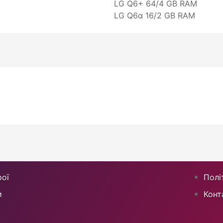
LG Q6+ 64/4 GB RAM
LG Q6α 16/2 GB RAM
ої
Полі
и
Конт