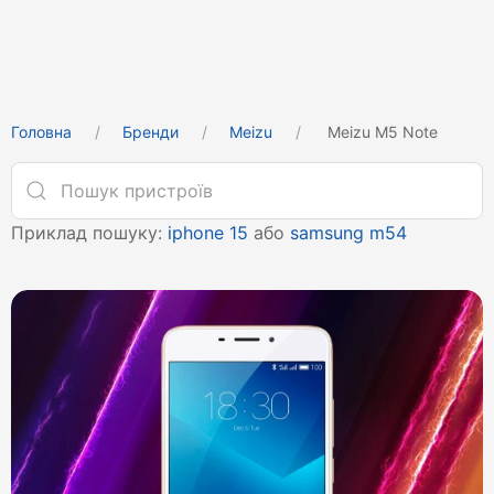
Головна
Бренди
Meizu
Meizu M5 Note
Приклад пошуку:
iphone 15
або
samsung m54