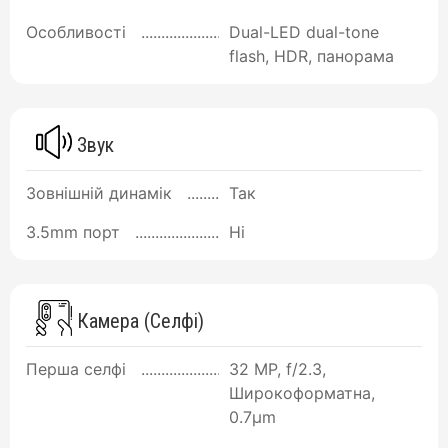
Особливості
Dual-LED dual-tone
flash, HDR, панорама
Звук
Зовнішній динамік
Так
3.5mm порт
Ні
Камера (Селфі)
Перша селфі
32 MP, f/2.3,
Широкоформатна,
0.7µm