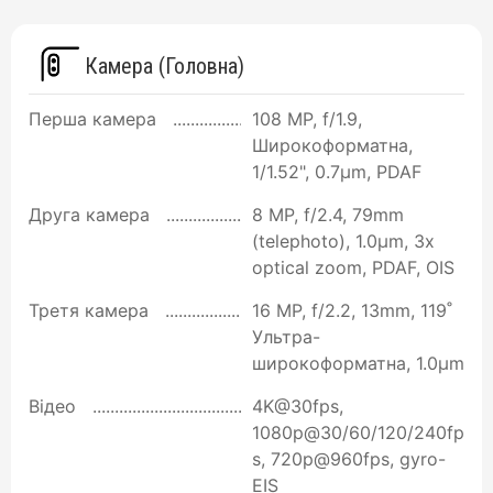
Камера (Головна)
Перша камера
108 MP, f/1.9,
Широкоформатна,
1/1.52", 0.7µm, PDAF
Друга камера
8 MP, f/2.4, 79mm
(telephoto), 1.0µm, 3x
optical zoom, PDAF, OIS
Третя камера
16 MP, f/2.2, 13mm, 119˚
Ультра-
широкоформатна, 1.0µm
Відео
4K@30fps,
1080p@30/60/120/240fp
s, 720p@960fps, gyro-
EIS