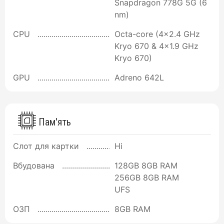
Snapdragon 778G 5G (6
nm)
CPU
Octa-core (4x2.4 GHz
Kryo 670 & 4x1.9 GHz
Kryo 670)
GPU
Adreno 642L
Пам'ять
Слот для картки
Ні
Вбудована
128GB 8GB RAM
256GB 8GB RAM
UFS
ОЗП
8GB RAM