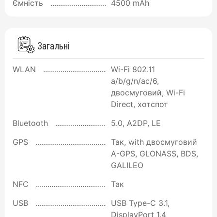
Ємність
4500 mAh
Загальні
WLAN
Wi-Fi 802.11
a/b/g/n/ac/6,
двосмуговий, Wi-Fi
Direct, хотспот
Bluetooth
5.0, A2DP, LE
GPS
Так, with двосмуговий
A-GPS, GLONASS, BDS,
GALILEO
NFC
Так
USB
USB Type-C 3.1,
DisplayPort 1.4