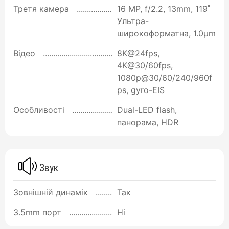
Третя камера
16 MP, f/2.2, 13mm, 119˚
Ультра-
широкоформатна, 1.0µm
Відео
8K@24fps,
4K@30/60fps,
1080p@30/60/240/960f
ps, gyro-EIS
Особливості
Dual-LED flash,
панорама, HDR
Звук
Зовнішній динамік
Так
3.5mm порт
Ні