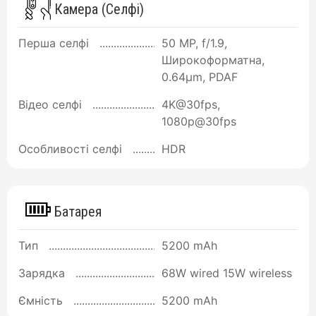
Камера (Селфі)
Перша селфі
50 MP, f/1.9,
Широкоформатна,
0.64µm, PDAF
Відео селфі
4K@30fps,
1080p@30fps
Особливості селфі
HDR
Батарея
Тип
5200 mAh
Зарядка
68W wired 15W wireless
Ємність
5200 mAh