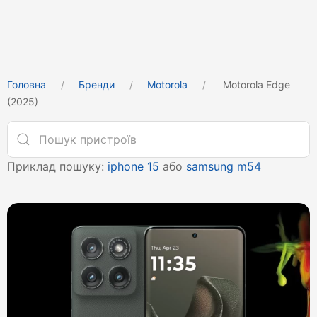
Головна
Бренди
Motorola
Motorola Edge
(2025)
Приклад пошуку:
iphone 15
або
samsung m54