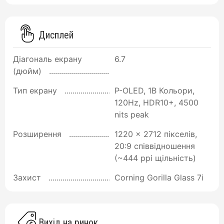
Дисплей
Діагональ екрану
6.7
(дюйм)
Тип екрану
P-OLED, 1B Кольори,
120Hz, HDR10+, 4500
nits peak
Розширення
1220 x 2712 пікселів,
20:9 співвідношення
(~444 ppi щільність)
Захист
Corning Gorilla Glass 7i
Вихід на ринок