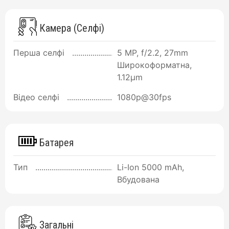
Камера (Селфі)
Перша селфі
5 MP, f/2.2, 27mm
Широкоформатна,
1.12µm
Відео селфі
1080p@30fps
Батарея
Тип
Li-Ion 5000 mAh,
Вбудована
Загальні