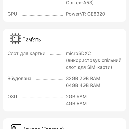
Cortex-A53)
GPU
PowerVR GE8320
Пам'ять
Слот для картки
microSDXC
(використовує спільний
слот для SIM-карти)
Вбудована
32GB 2GB RAM
64GB 4GB RAM
ОЗП
2GB RAM
4GB RAM