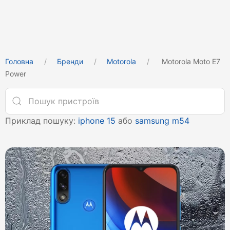
Головна
Бренди
Motorola
Motorola Moto E7
Power
Приклад пошуку:
iphone 15
або
samsung m54