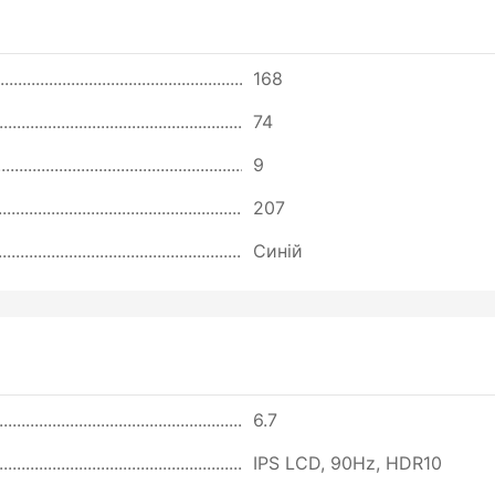
168
74
9
207
Синій
6.7
IPS LCD, 90Hz, HDR10