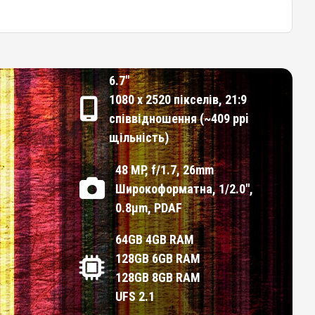
6.7"
1080 x 2520 пікселів, 21:9
співвідношення (~409 ppi
щільність)
48 MP, f/1.7, 26mm
Широкоформатна, 1/2.0",
0.8µm, PDAF
64GB 4GB RAM
128GB 6GB RAM
128GB 8GB RAM
UFS 2.1