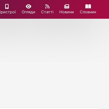
Пристрої
Огляди
Статті
Новини
Cловник