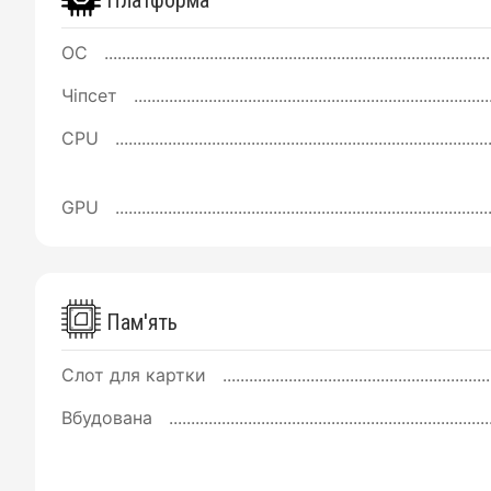
Платформа
ОС
Чіпсет
CPU
GPU
Пам'ять
Слот для картки
Вбудована