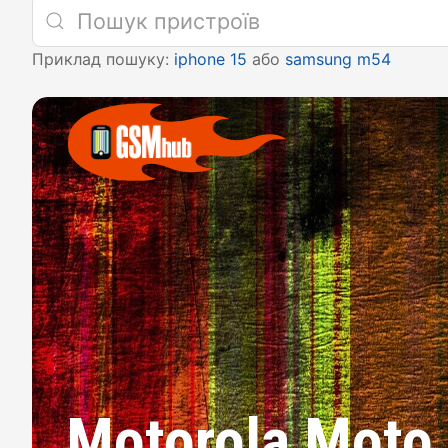
Приклад пошуку:
iphone 15
або
samsung m54
Motorola Moto 