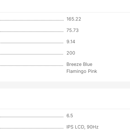
165.22
75.73
9.14
200
Breeze Blue
Flamingo Pink
6.5
IPS LCD, 90Hz