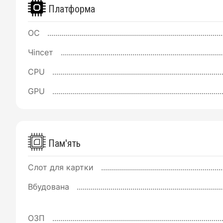
Платформа
ОС
Чіпсет
CPU
GPU
Пам'ять
Слот для картки
Вбудована
ОЗП