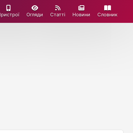
Пристрої
Огляди
Статті
Новини
Cловник