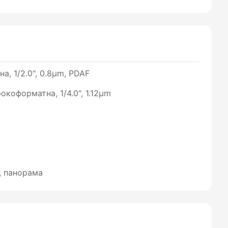
а, 1/2.0", 0.8µm, PDAF
рокоформатна, 1/4.0", 1.12µm
, панорама