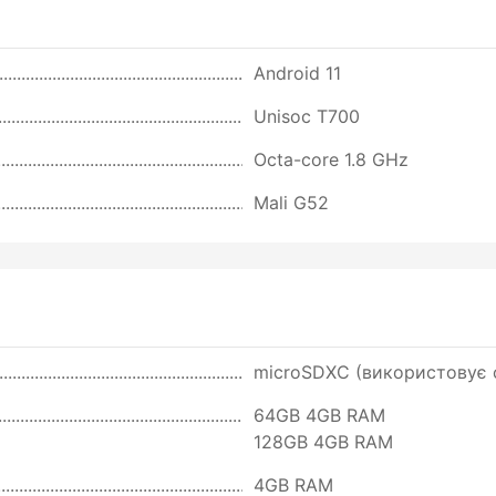
Android 11
Unisoc T700
Octa-core 1.8 GHz
Mali G52
microSDXC (використовує с
64GB 4GB RAM
128GB 4GB RAM
4GB RAM