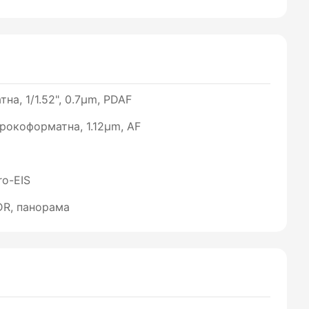
на, 1/1.52", 0.7µm, PDAF
широкоформатна, 1.12µm, AF
ro-EIS
HDR, панорама