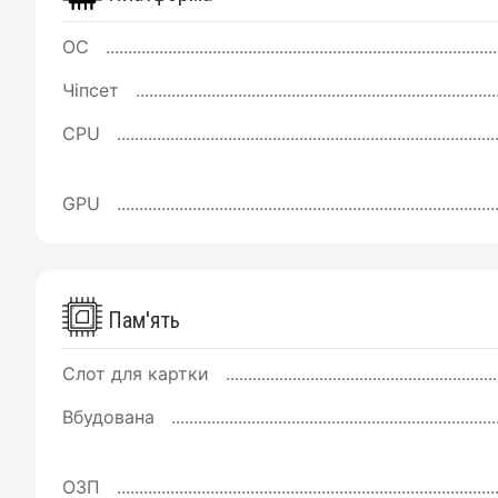
ОС
Чіпсет
CPU
GPU
Пам'ять
Слот для картки
Вбудована
ОЗП