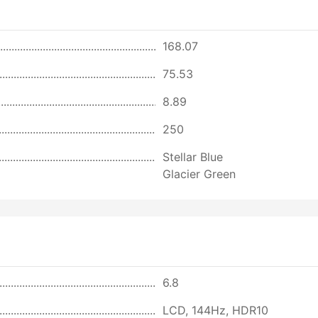
168.07
75.53
8.89
250
Stellar Blue
Glacier Green
6.8
LCD, 144Hz, HDR10