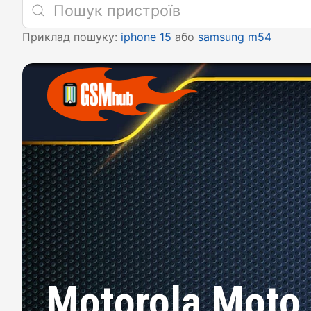
Приклад пошуку:
iphone 15
або
samsung m54
Motorola Moto