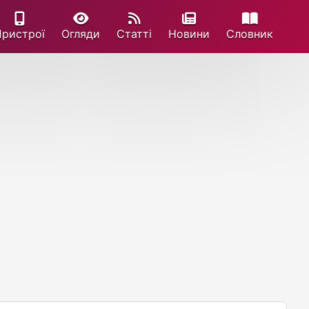
Пристрої
Огляди
Статті
Новини
Cловник