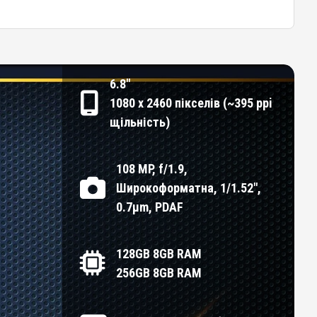
6.8"
1080 x 2460 пікселів (~395 ppi
щільність)
108 MP, f/1.9,
Широкоформатна, 1/1.52",
0.7µm, PDAF
128GB 8GB RAM
256GB 8GB RAM