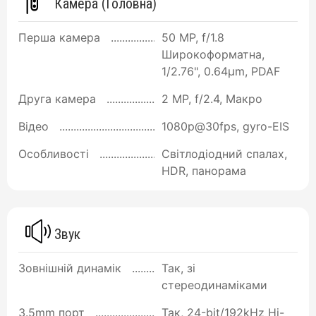
Камера (Головна)
Перша камера
50 MP, f/1.8
Широкоформатна,
1/2.76", 0.64µm, PDAF
Друга камера
2 MP, f/2.4, Макро
Відео
1080p@30fps, gyro-EIS
Особливості
Світлодіодний спалах,
HDR, панорама
Звук
Зовнішній динамік
Так, зі
стереодинаміками
3.5mm порт
Так, 24-bit/192kHz Hi-