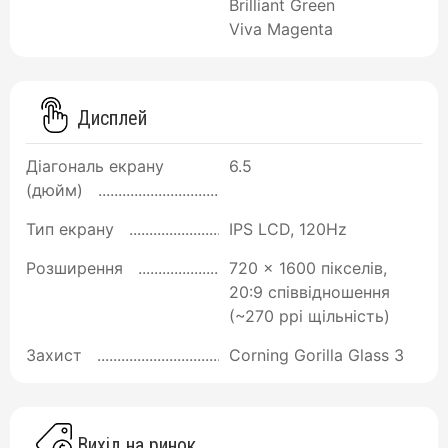
Brilliant Green
Viva Magenta
Дисплей
Діагональ екрану
6.5
(дюйм)
Тип екрану
IPS LCD, 120Hz
Розширення
720 x 1600 пікселів,
20:9 співвідношення
(~270 ppi щільність)
Захист
Corning Gorilla Glass 3
Вихід на ринок