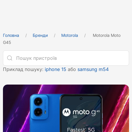
Головна
Бренди
Motorola
Motorola Moto
G45
Приклад пошуку:
iphone 15
або
samsung m54