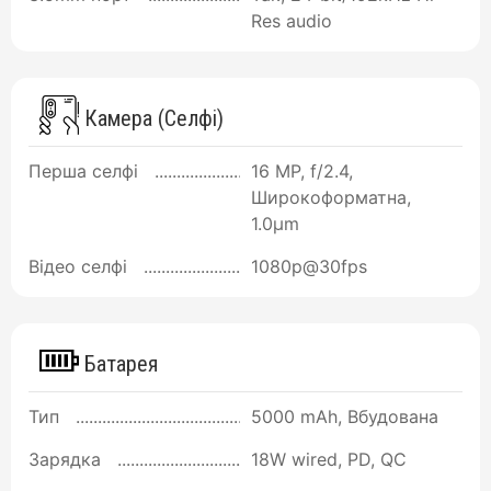
Res audio
Камера (Селфі)
Перша селфі
16 MP, f/2.4,
Широкоформатна,
1.0µm
Відео селфі
1080p@30fps
Батарея
Тип
5000 mAh, Вбудована
Зарядка
18W wired, PD, QC