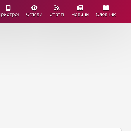
Пристрої
Огляди
Статті
Новини
Cловник