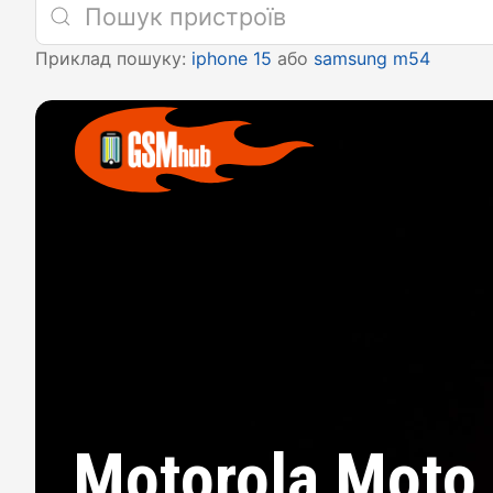
Приклад пошуку:
iphone 15
або
samsung m54
Motorola Moto