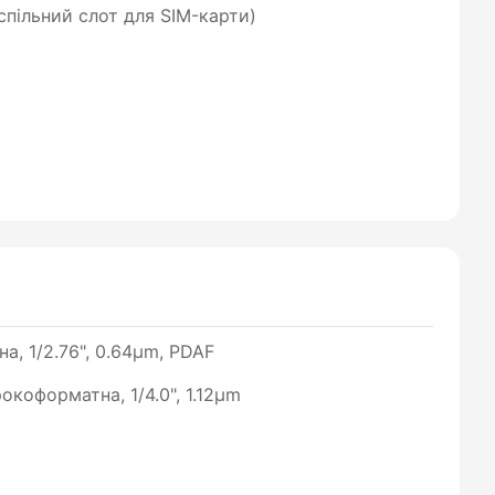
пільний слот для SIM-карти)
а, 1/2.76", 0.64µm, PDAF
рокоформатна, 1/4.0", 1.12µm