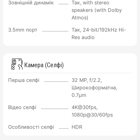
Зовнішній динамік
Так, with stereo
speakers (with Dolby
Atmos)
3.5mm порт
Так, 24-bit/192kHz Hi-
Res audio
Камера (Селфі)
Перша селфі
32 MP, f/2.2,
Широкоформатна,
0.7µm
Відео селфі
4K@30fps,
1080p@30/60fps
Особливості селфі
HDR