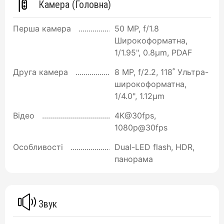
Камера (Головна)
Перша камера
50 MP, f/1.8
Широкоформатна,
1/1.95", 0.8µm, PDAF
Друга камера
8 MP, f/2.2, 118˚ Ультра-
широкоформатна,
1/4.0", 1.12µm
Відео
4K@30fps,
1080p@30fps
Особливості
Dual-LED flash, HDR,
панорама
Звук