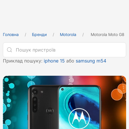
Головна
Бренди
Motorola
Motorola Moto G8
Приклад пошуку:
iphone 15
або
samsung m54