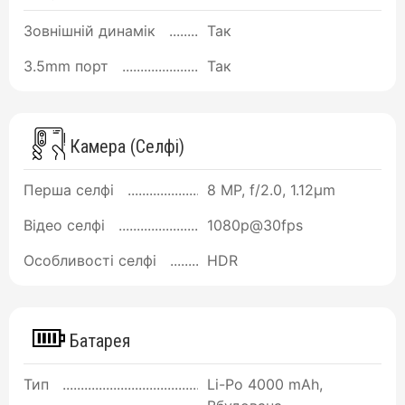
Зовнішній динамік
Так
3.5mm порт
Так
Камера (Селфі)
Перша селфі
8 MP, f/2.0, 1.12µm
Відео селфі
1080p@30fps
Особливості селфі
HDR
Батарея
Тип
Li-Po 4000 mAh,