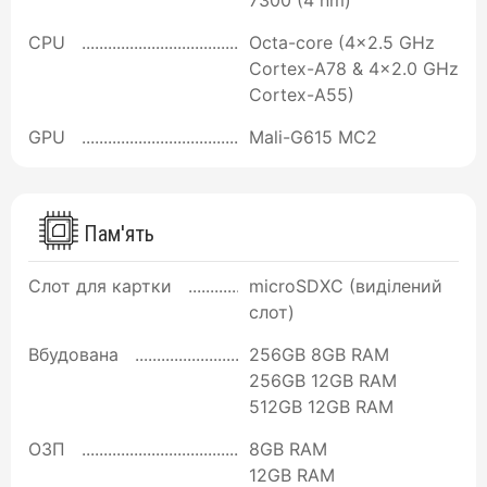
7300 (4 nm)
CPU
Octa-core (4x2.5 GHz
Cortex-A78 & 4x2.0 GHz
Cortex-A55)
GPU
Mali-G615 MC2
Пам'ять
Слот для картки
microSDXC (виділений
слот)
Вбудована
256GB 8GB RAM
256GB 12GB RAM
512GB 12GB RAM
ОЗП
8GB RAM
12GB RAM