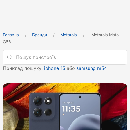
Головна
Бренди
Motorola
Motorola Moto
G86
Приклад пошуку:
iphone 15
або
samsung m54