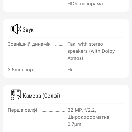
HDR, панорама
Звук
Зовнішній динамік
Так, with stereo
speakers (with Dolby
Atmos)
3.5mm порт
Ні
Камера (Селфі)
Перша селфі
32 MP, f/2.2,
Широкоформатна,
0.7µm