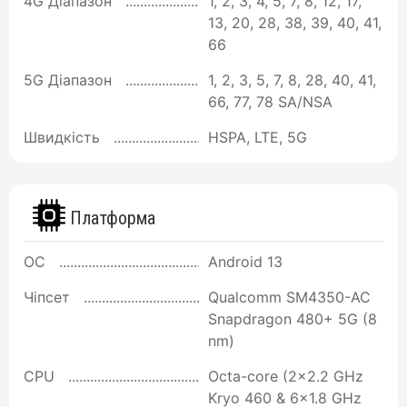
4G Діапазон
1, 2, 3, 4, 5, 7, 8, 12, 17,
13, 20, 28, 38, 39, 40, 41,
66
5G Діапазон
1, 2, 3, 5, 7, 8, 28, 40, 41,
66, 77, 78 SA/NSA
Швидкість
HSPA, LTE, 5G
Платформа
ОС
Android 13
Чіпсет
Qualcomm SM4350-AC
Snapdragon 480+ 5G (8
nm)
CPU
Octa-core (2x2.2 GHz
Kryo 460 & 6x1.8 GHz