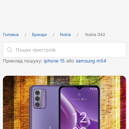
Головна
Бренди
Nokia
Nokia G42
Приклад пошуку:
iphone 15
або
samsung m54