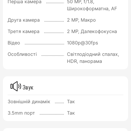
Перша камера
50 MP, f/1.8,
Широкоформатна, AF
Друга камера
2 MP, Макро
Третя камера
2 MP, Далекофокусна
Відео
1080p@30fps
Особливості
Світлодіодний спалах,
HDR, панорама
Звук
Зовнішній динамік
Так
3.5mm порт
Так