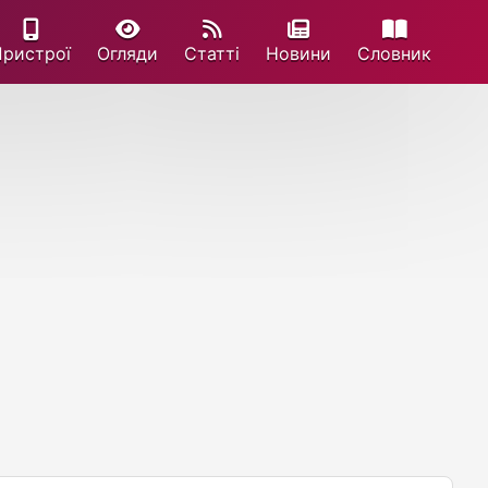
Пристрої
Огляди
Статті
Новини
Cловник