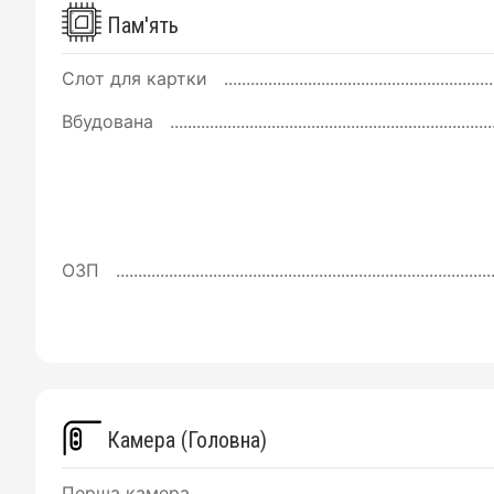
Пам'ять
Слот для картки
Вбудована
ОЗП
Камера (Головна)
Перша камера