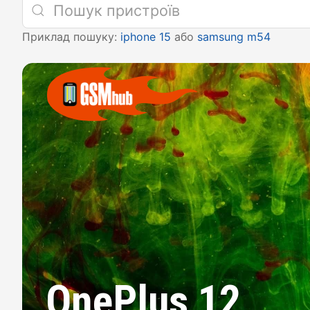
Приклад пошуку:
iphone 15
або
samsung m54
OnePlus 12