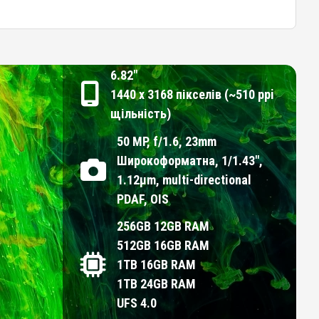
6.82"
1440 x 3168 пікселів (~510 ppi
щільність)
50 MP, f/1.6, 23mm
Широкоформатна, 1/1.43",
1.12µm, multi-directional
PDAF, OIS
256GB 12GB RAM
512GB 16GB RAM
1TB 16GB RAM
1TB 24GB RAM
UFS 4.0