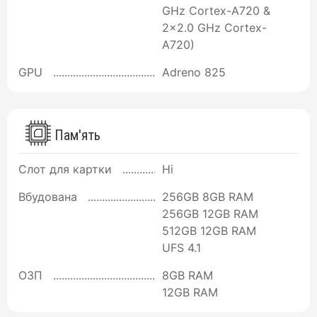
GHz Cortex-A720 &
2x2.0 GHz Cortex-
A720)
GPU
Adreno 825
Пам'ять
Слот для картки
Ні
Вбудована
256GB 8GB RAM
256GB 12GB RAM
512GB 12GB RAM
UFS 4.1
ОЗП
8GB RAM
12GB RAM