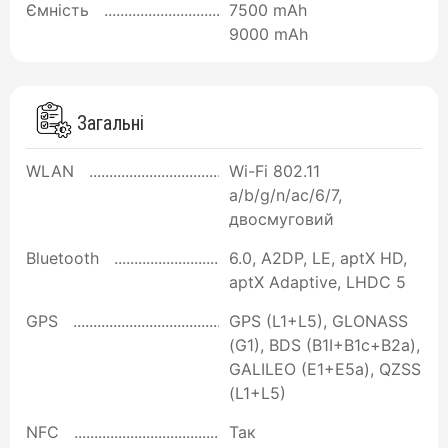
Ємність
7500 mAh
9000 mAh
Загальні
WLAN
Wi-Fi 802.11
a/b/g/n/ac/6/7,
двосмуговий
Bluetooth
6.0, A2DP, LE, aptX HD,
aptX Adaptive, LHDC 5
GPS
GPS (L1+L5), GLONASS
(G1), BDS (B1I+B1c+B2a),
GALILEO (E1+E5a), QZSS
(L1+L5)
NFC
Так