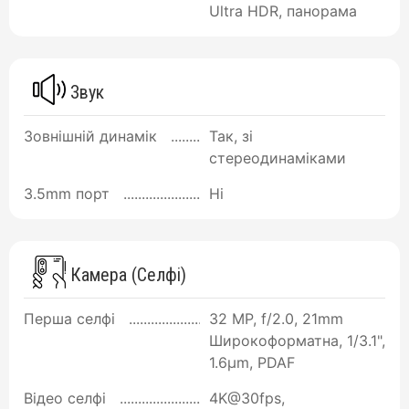
Ultra HDR, панорама
Звук
Зовнішній динамік
Так, зі
стереодинаміками
3.5mm порт
Ні
Камера (Селфі)
Перша селфі
32 MP, f/2.0, 21mm
Широкоформатна, 1/3.1",
1.6µm, PDAF
Відео селфі
4K@30fps,