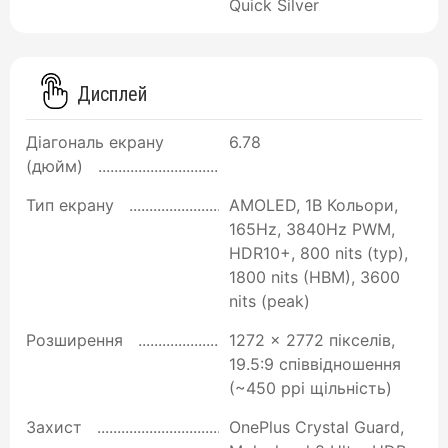
Quick Silver
Дисплей
Діагональ екрану
6.78
(дюйм)
Тип екрану
AMOLED, 1B Кольори,
165Hz, 3840Hz PWM,
HDR10+, 800 nits (typ),
1800 nits (HBM), 3600
nits (peak)
Розширення
1272 x 2772 пікселів,
19.5:9 співвідношення
(~450 ppi щільність)
Захист
OnePlus Crystal Guard,