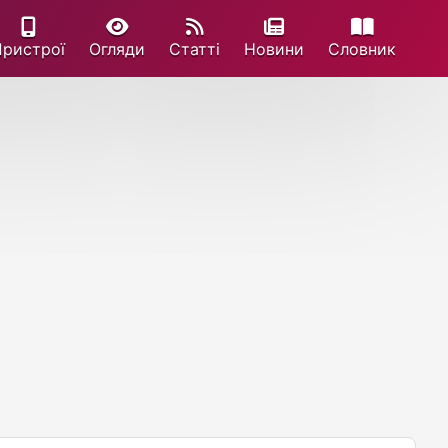
Пристрої
Огляди
Статті
Новини
Cловник