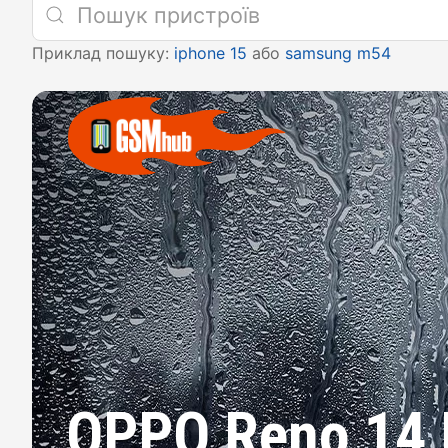
Приклад пошуку:
iphone 15
або
samsung m54
OPPO Reno 14 