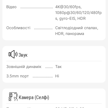
Відео
4K@30/60fps,
1080p@30/60/120/480fp
s, gyro-EIS, HDR
Особливості
Світлодіодний спалах,
HDR, панорама
Звук
Зовнішній динамік
Так
3.5mm порт
Ні
Камера (Селфі)