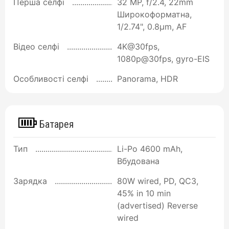
Перша селфі
32 MP, f/2.4, 22mm
Широкоформатна,
1/2.74", 0.8µm, AF
Відео селфі
4K@30fps,
1080p@30fps, gyro-EIS
Особливості селфі
Panorama, HDR
Батарея
Тип
Li-Po 4600 mAh,
Вбудована
Зарядка
80W wired, PD, QC3,
45% in 10 min
(advertised) Reverse
wired