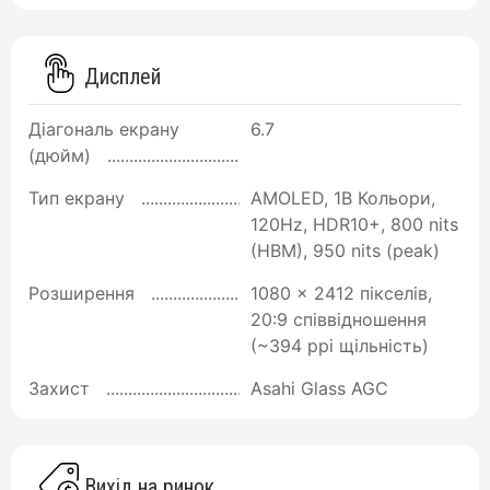
Дисплей
Діагональ екрану
6.7
(дюйм)
Тип екрану
AMOLED, 1B Кольори,
120Hz, HDR10+, 800 nits
(HBM), 950 nits (peak)
Розширення
1080 x 2412 пікселів,
20:9 співвідношення
(~394 ppi щільність)
Захист
Asahi Glass AGC
Вихід на ринок