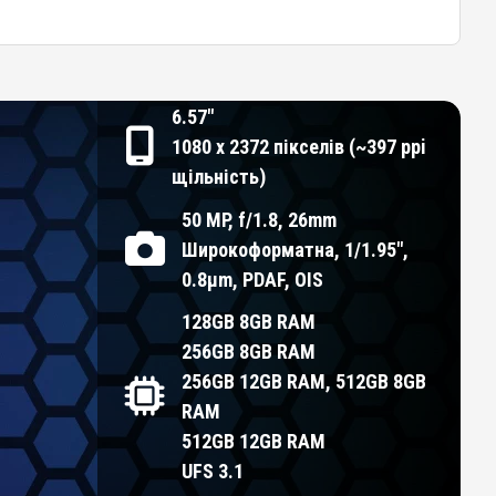
6.57"
1080 x 2372 пікселів (~397 ppi
щільність)
50 MP, f/1.8, 26mm
Широкоформатна, 1/1.95",
0.8µm, PDAF, OIS
128GB 8GB RAM
256GB 8GB RAM
256GB 12GB RAM, 512GB 8GB
RAM
512GB 12GB RAM
UFS 3.1