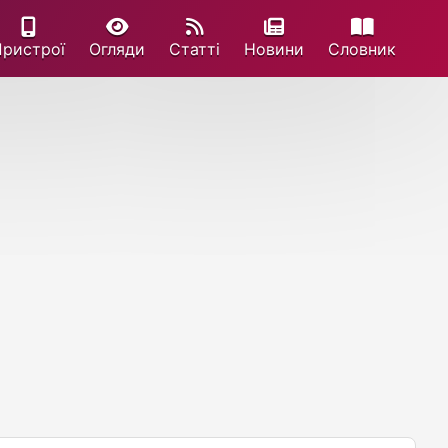
Пристрої
Огляди
Статті
Новини
Cловник