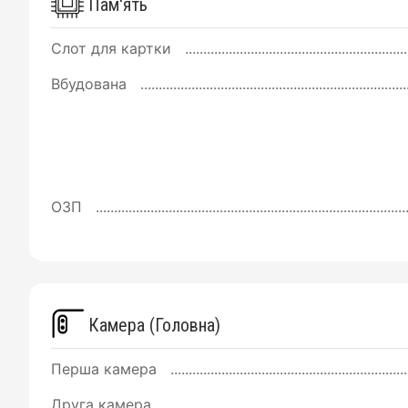
Пам'ять
Слот для картки
Вбудована
ОЗП
Камера (Головна)
Перша камера
Друга камера