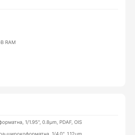
GB RAM
орматна, 1/1.95", 0.8µm, PDAF, OIS
тра-широкоформатна, 1/4.0", 1.12µm