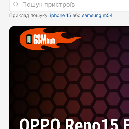
Приклад пошуку:
iphone 15
або
samsung m54
OPPO Reno15 