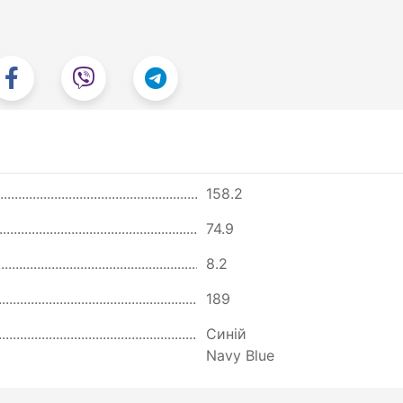
158.2
74.9
8.2
189
Синій
Navy Blue