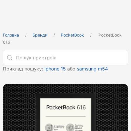
Головна
Бренди
PocketBook
PocketBook
616
Приклад пошуку:
iphone 15
або
samsung m54