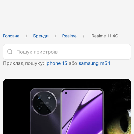
Головна
Бренди
Realme
Realme 11 4G
Приклад пошуку:
iphone 15
або
samsung m54