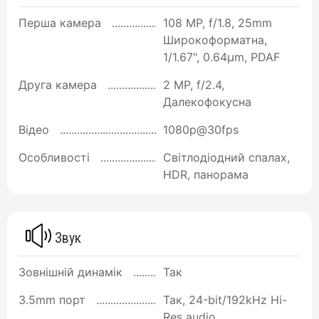
Перша камера
108 MP, f/1.8, 25mm
Широкоформатна,
1/1.67", 0.64µm, PDAF
Друга камера
2 MP, f/2.4,
Далекофокусна
Відео
1080p@30fps
Особливості
Світлодіодний спалах,
HDR, панорама
Звук
Зовнішній динамік
Так
3.5mm порт
Так, 24-bit/192kHz Hi-
Res audio