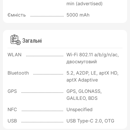
min (advertised)
Ємність
5000 mAh
Загальні
WLAN
Wi-Fi 802.11 a/b/g/n/ac,
двосмуговий
Bluetooth
5.2, A2DP, LE, aptX HD,
aptX Adaptive
GPS
GPS, GLONASS,
GALILEO, BDS
NFC
Unspecified
USB
USB Type-C 2.0, OTG