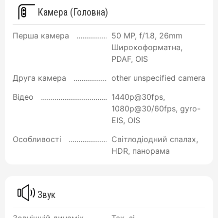
Камера (Головна)
Перша камера
50 MP, f/1.8, 26mm
Широкоформатна,
PDAF, OIS
Друга камера
other unspecified camera
Відео
1440p@30fps,
1080p@30/60fps, gyro-
EIS, OIS
Особливості
Світлодіодний спалах,
HDR, панорама
Звук
Зовнішній динамік
Так, зі