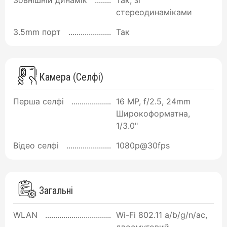
стереодинаміками
3.5mm порт
Так
Камера (Селфі)
Перша селфі
16 MP, f/2.5, 24mm
Широкоформатна,
1/3.0"
Відео селфі
1080p@30fps
Загальні
WLAN
Wi-Fi 802.11 a/b/g/n/ac,
двосмуговий