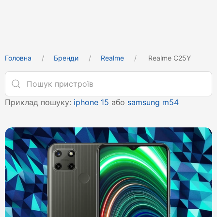
Головна
Бренди
Realme
Realme C25Y
Приклад пошуку:
iphone 15
або
samsung m54