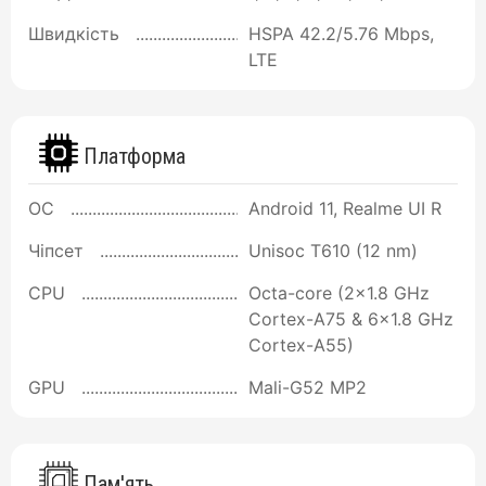
Швидкість
HSPA 42.2/5.76 Mbps,
LTE
Платформа
ОС
Android 11, Realme UI R
Чіпсет
Unisoc T610 (12 nm)
CPU
Octa-core (2x1.8 GHz
Cortex-A75 & 6x1.8 GHz
Cortex-A55)
GPU
Mali-G52 MP2
Пам'ять