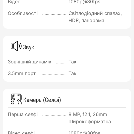
Відео
1080p@30fps
Особливості
Світлодіодний спалах,
HDR, панорама
Звук
Зовнішній динамік
Так
3.5mm порт
Так
Камера (Селфі)
Перша селфі
8 MP, f2.1, 26mm
Широкоформатна
Відео селфі
1080p@30fps