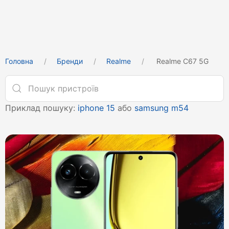
Головна
Бренди
Realme
Realme C67 5G
Приклад пошуку:
iphone 15
або
samsung m54