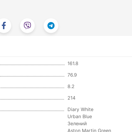
161.8
76.9
8.2
214
Diary White
Urban Blue
Зелений
Aston Martin Green