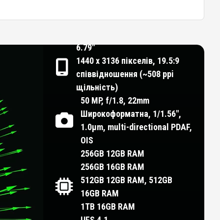
6.79"
1440 x 3136 пікселів, 19.5:9
співвідношення (~508 ppi
щільність)
50 MP, f/1.8, 22mm
Широкоформатна, 1/1.56",
1.0µm, multi-directional PDAF,
OIS
256GB 12GB RAM
256GB 16GB RAM
512GB 12GB RAM, 512GB
16GB RAM
1TB 16GB RAM
UFS 4.1