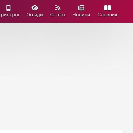
Пристрої
Огляди
Статті
Новини
Cловник