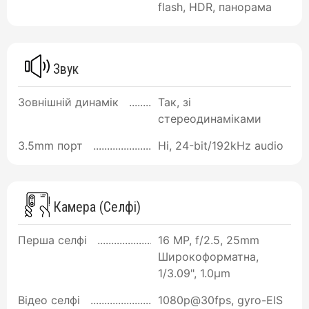
flash, HDR, панорама
Звук
Зовнішній динамік
Так, зі
стереодинаміками
3.5mm порт
Ні, 24-bit/192kHz audio
Камера (Селфі)
Перша селфі
16 MP, f/2.5, 25mm
Широкоформатна,
1/3.09", 1.0µm
Відео селфі
1080p@30fps, gyro-EIS