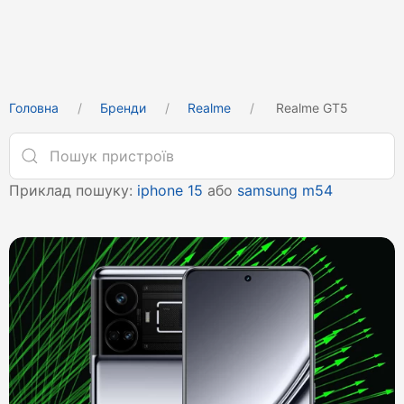
Головна
Бренди
Realme
Realme GT5
Приклад пошуку:
iphone 15
або
samsung m54