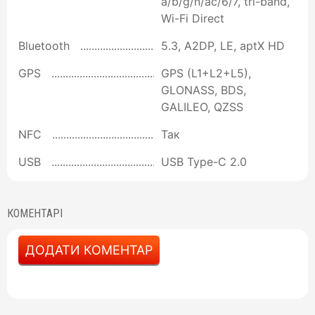
a/b/g/n/ac/6/7, tri-band,
Wi-Fi Direct
Bluetooth
5.3, A2DP, LE, aptX HD
GPS
GPS (L1+L2+L5),
GLONASS, BDS,
GALILEO, QZSS
NFC
Так
USB
USB Type-C 2.0
КОМЕНТАРІ
ДОДАТИ КОМЕНТАР