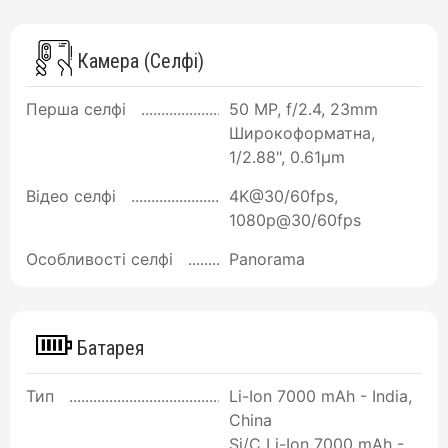
Камера (Селфі)
Перша селфі
50 MP, f/2.4, 23mm
Широкоформатна,
1/2.88", 0.61µm
Відео селфі
4K@30/60fps,
1080p@30/60fps
Особливості селфі
Panorama
Батарея
Тип
Li-Ion 7000 mAh - India,
China
Si/C Li-Ion 7000 mAh -