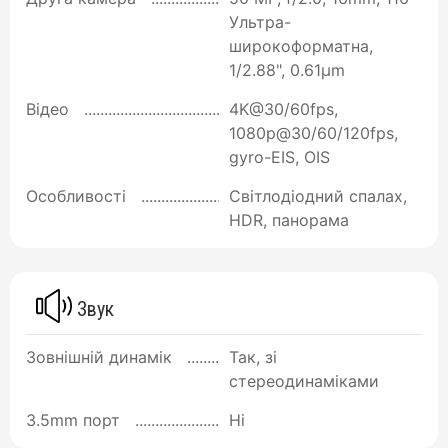
Ультра-
широкоформатна,
1/2.88", 0.61µm
Відео
4K@30/60fps,
1080p@30/60/120fps,
gyro-EIS, OIS
Особливості
Світлодіодний спалах,
HDR, панорама
Звук
Зовнішній динамік
Так, зі
стереодинаміками
3.5mm порт
Ні