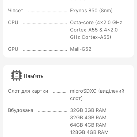
Чіпсет
Exynos 850 (8nm)
CPU
Octa-core (4x2.0 GHz
Cortex-A55 & 4x2.0
GHz Cortex-A55)
GPU
Mali-G52
Пам'ять
Слот для картки
microSDXC (виділений
слот)
Вбудована
32GB 3GB RAM
32GB 4GB RAM
64GB 4GB RAM
128GB 4GB RAM