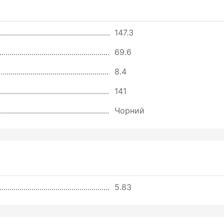
147.3
69.6
8.4
141
Чорний
5.83