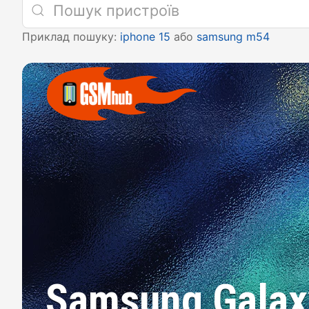
Приклад пошуку:
iphone 15
або
samsung m54
Samsung Galax