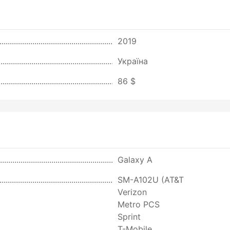
2019
Україна
86 $
Galaxy A
SM-A102U (AT&T
Verizon
Metro PCS
Sprint
T-Mobile