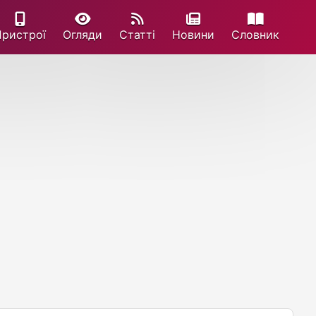
Пристрої
Огляди
Статті
Новини
Cловник