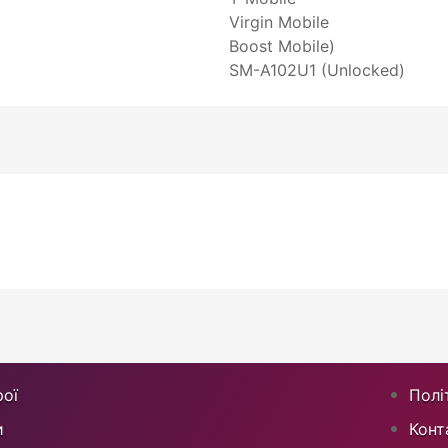
Virgin Mobile
Boost Mobile)
SM-A102U1 (Unlocked)
ої
Полі
и
Конт