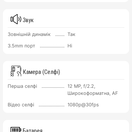
Звук
Зовнішній динамік
Так
3.5mm порт
Ні
Камера (Селфі)
Перша селфі
12 MP, f/2.2,
Широкоформатна, AF
Відео селфі
1080p@30fps
Батарея