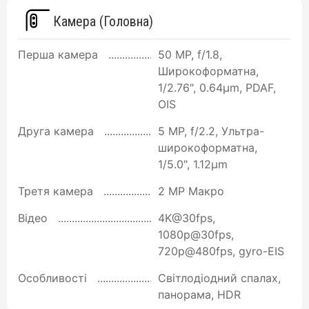
Камера (Головна)
Перша камера
50 MP, f/1.8,
Широкоформатна,
1/2.76", 0.64µm, PDAF,
OIS
Друга камера
5 MP, f/2.2, Ультра-
широкоформатна,
1/5.0", 1.12µm
Третя камера
2 MP Макро
Відео
4K@30fps,
1080p@30fps,
720p@480fps, gyro-EIS
Особливості
Світлодіодний спалах,
панорама, HDR